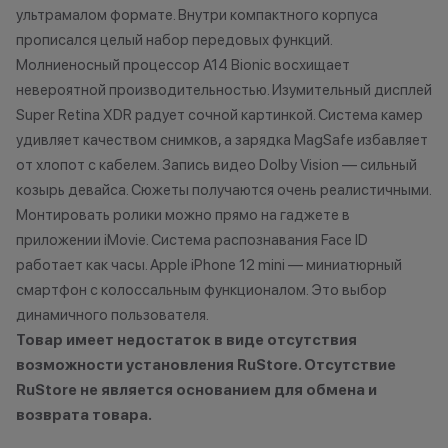
Как можно использовать
ультрамалом формате. Внутри компактного корпуса
характер.
баллы
•Организатор (
прописался целый набор передовых функций.
право отказать
Молниеносный процессор A14 Bionic восхищает
Бонусными баллами можно
договора купли
невероятной производительностью. Изумительный дисплей
оплатить:
причинам (отсут
Super Retina XDR радует сочной картинкой. Система камер
нарушение прав
удивляет качеством снимков, а зарядка MagSafe избавляет
до 20% от чека — на аксессуары;
обоснованные п
от хлопот с кабелем. Запись видео Dolby Vision — сильный
до 10% от чека — на
•Организатор (
козырь девайса. Сюжеты получаются очень реалистичными.
оригинальную продукцию Dyson и
усмотрение име
Монтировать ролики можно прямо на гаджете в
Xiaomi.
изменить услови
приложении iMovie. Система распознавания Face ID
до 5% от чека — на оригинальную
одностороннем 
работает как часы. Apple iPhone 12 mini — миниатюрный
продукцию Apple;
смартфон с колоссальным функционалом. Это выбор
до 2% от чека — на новые iPhone;
динамичного пользователя.
Товар имеет недостаток в виде отсутствия
Статусы программы
возможности установления RuStore. Отсутствие
лояльности
RuStore не является основанием для обмена и
возврата товара.
Новый в прайде