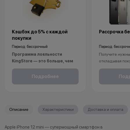
Кэшбэк до 5% с каждой
Рассрочка бе
покупки
Период: бессрочный
Период: бессроч
Программа лояльности
Получите нужный
KingStore — это больше, чем
откладывая пок
просто бонусы.
Рассрочка без 
Покупайте технику и аксессуары,
клиентов от 18 
Подробнее
Под
повышайте свой статус и
месяцев. Понад
получайте больше привилегий с
паспорт.
каждой новой покупкой.
За покупки начисляются бонусные
*Акции и бонус
Описание
Характеристики
Доставка и оплата
баллы, которыми можно оплатить
*Данная акция н
часть следующих заказов.
публичной офер
Apple iPhone 12 mini — супермощный смартфон в
исключительно