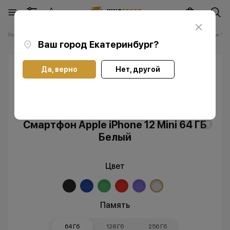
Главная
Каталог
Смартфоны Apple iPhone
Смартфоны Apple iPhone 12 M
Ваш город
Екатеринбург
?
Да, верно
Нет, другой
Скидка
Без RuStore
Смартфон Apple iPhone 12 Mini 64 ГБ
Белый
Цвет
Память
64 Гб
128 Гб
256 Гб