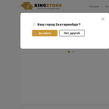
Каталог
Ко
Ваш город:
Екатеринбург
Главная
Каталог
Смартфоны Apple iPhone
Смартфоны Apple iPhone 12 Pro
См
Ваш город
Екатеринбург
?
Да, верно
Нет, другой