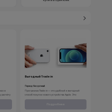
Купить в один клик
Выгодный Trade in
Период: бессрочный
нах в
Программа Trade-in — это удобный и выгодный
у расчёту
способ покупки нового устройства Apple. Это
ваш
позволит не только избавиться от старого гаджета
Apple, но и принесёт вам приятные бонусы.
Подробнее
1. Принесите свои устройства в любой магазин
о ваш
KingStore. Мы принимаем различные модели iPhone