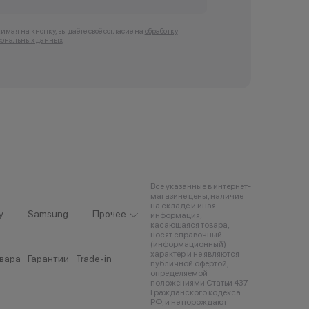
мая на кнопку, вы даёте своё согласие на
обработку
сональных данных
Все указанные в интернет-
магазине цены, наличие
на складе и иная
y
Samsung
Прочее
информация,
касающаяся товара,
носят справочный
(информационный)
характер и не являются
овара
Гарантии
Trade-in
публичной офертой,
определяемой
положениями Статьи 437
Гражданского кодекса
РФ, и не порождают