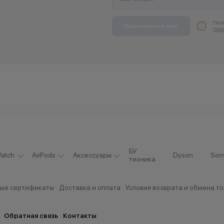
Нажи
Перезвоните мне
пер
БУ
atch
AirPods
Аксессуары
Dyson
Son
техника
ые сертификаты
Доставка и оплата
Условия возврата и обмена т
Обратная связь
Контакты