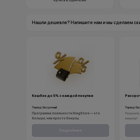
Купить в один клик
Нашли дешевле? Напишите нам и мы сделаем ск
Кэшбэк до 5% с каждой покупки
Рассроч
Период: бессрочный
Период: бе
Программа лояльности KingStore — это
Получите 
больше, чем просто бонусы.
покупку!
Покупайте технику и аксессуары, повышайте свой
Рассрочка 
статус и получайте больше привилегий с каждой
срок до 2
Подробнее
новой покупкой.