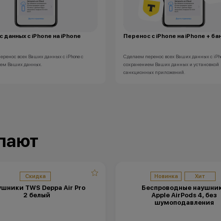
 данных с iPhone на iPhone
Перенос с iPhone на iPhone + ба
еренос всех Ваших данных с iPhone с
Сделаем перенос всех Ваших данных с iPh
ем Ваших данных.
сохранением Ваших данных и установкой
санкционных приложений.
упают
Скидка
Новинка
Хит
шники TWS Deppa Air Pro
Беспроводные наушни
2 белый
Apple AirPods 4, без
шумоподавления