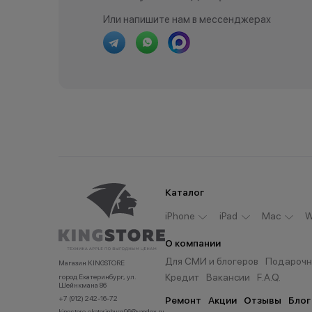
Или напишите нам в мессенджерах
Каталог
iPhone
iPad
Мас
W
О компании
Для СМИ и блогеров
Подарочн
Магазин KINGSTORE
Кредит
Вакансии
F.A.Q.
город Екатеринбург, ул.
Шейнкмана 86
+7 (912) 242-16-72
Ремонт
Акции
Отзывы
Блог
kingstore.ekaterinburg96@yandex.ru