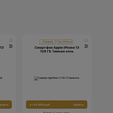
Скидка
13
Смартфон Apple iPhone 13
С
128 ГБ Темная ночь
упить
от 43 990 руб.
Купить
от 43