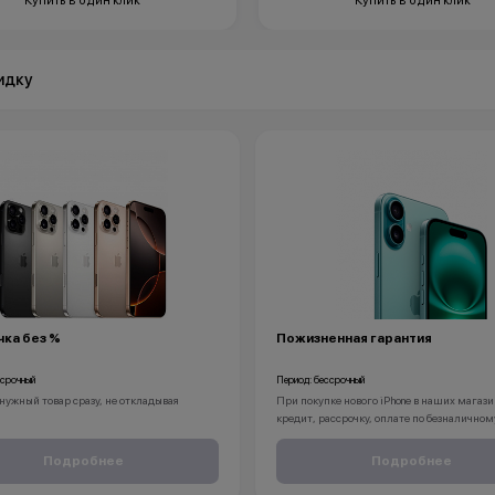
Купить в один клик
Купить в один клик
идку
ка без %
Пожизненная гарантия
ссрочный
Период: бессрочный
нужный товар сразу, не откладывая
При покупке нового iPhone в наших магази
кредит, рассрочку, оплате по безналичном
без % доступна для клиентов от 18 лет на
вы получаете пожизненную гарантию на 
4 месяцев. Понадобится только паспорт.
смартфон.
Подробнее
Подробнее
С KINGSTORE вы можете быть уверены, чт