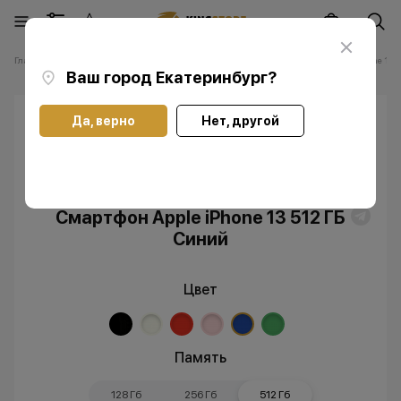
Главная
Каталог
Смартфоны Apple iPhone
Смартфоны Apple iPhone 13
Ваш город
Екатеринбург
?
Да, верно
Нет, другой
Скидка
Без RuStore
Смартфон Apple iPhone 13 512 ГБ
Синий
Цвет
Память
128 Гб
256 Гб
512 Гб