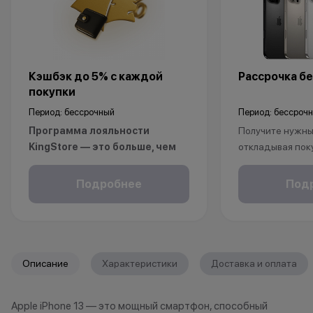
Кэшбэк до 5% с каждой
Рассрочка бе
покупки
Период: бессрочный
Период: бессроч
Программа лояльности
Получите нужный
KingStore — это больше, чем
откладывая пок
просто бонусы.
Рассрочка без 
Покупайте технику и аксессуары,
клиентов от 18 
Подробнее
Под
повышайте свой статус и
месяцев. Понад
получайте больше привилегий с
паспорт.
каждой новой покупкой.
За покупки начисляются бонусные
*Акции и бонус
Описание
Характеристики
Доставка и оплата
баллы, которыми можно оплатить
*Данная акция н
часть следующих заказов.
публичной офер
Apple iPhone 13 — это мощный смартфон, способный
исключительно