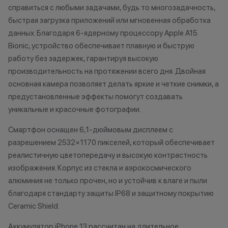
Как можно использовать
справиться с любыми задачами, будь то многозадачность,
характер.
баллы
•Организатор (
быстрая загрузка приложений или мгновенная обработка
право отказать
данных. Благодаря 6-ядерному процессору Apple A15
Бонусными баллами можно
договора купли
Bionic, устройство обеспечивает плавную и быструю
оплатить:
причинам (отсут
работу без задержек, гарантируя высокую
нарушение прав
производительность на протяжении всего дня. Двойная
до 20% от чека — на аксессуары;
обоснованные п
основная камера позволяет делать яркие и четкие снимки, а
до 10% от чека — на
•Организатор (
предустановленные эффекты помогут создавать
оригинальную продукцию Dyson и
усмотрение име
уникальные и красочные фотографии.
Xiaomi.
изменить услови
до 5% от чека — на оригинальную
одностороннем 
Смартфон оснащен 6,1-дюймовым дисплеем с
продукцию Apple;
разрешением 2532×1170 пикселей, который обеспечивает
до 2% от чека — на новые iPhone;
реалистичную цветопередачу и высокую контрастность
изображения. Корпус из стекла и аэрокосмического
алюминия не только прочен, но и устойчив к влаге и пыли
Статусы программы
благодаря стандарту защиты IP68 и защитному покрытию
лояльности
Ceramic Shield.
Новый в прайде
Аккумулятор iPhone 13 рассчитан на длительное