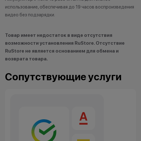
Кэшбэк: 1%
использование, обеспечивая до 19 часов воспроизведения
видео без подзарядки.
Технолев
Кэшбэк: 2%
Товар имеет недостаток в виде отсутствия
Заряженный хищник
возможности установления RuStore. Отсутствие
Кэшбэк: 3%
RuStore не является основанием для обмена и
возврата товара.
Царь техно-саванны
Кэшбэк: 4%
Сопутствующие услуги
Вожак стаи
Кэшбэк: 5%
Важно знать
1 бонусный балл = 1 рубль.
Баллы начисляются автоматически
сразу после покупки.