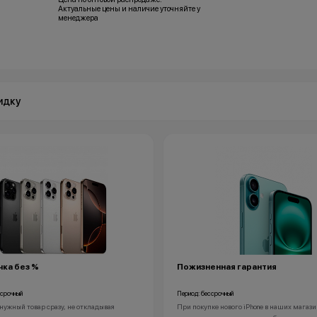
Актуальные цены и наличие уточняйте у
менеджера
идку
ка без %
Пожизненная гарантия
ссрочный
Период: бессрочный
нужный товар сразу, не откладывая
При покупке нового iPhone в наших магази