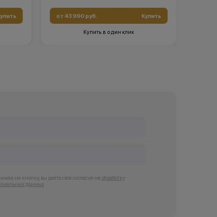
упить
от 43 990 руб.
Купить
от 43
Купить в один клик
мая на кнопку, вы даёте своё согласие на
обработку
сональных данных