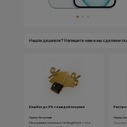
Нашли дешевле? Напишите нам и мы сделаем ск
Кэшбэк до 5% с каждой покупки
Рассроч
Период: бессрочный
Период: бе
Программа лояльности KingStore — это
Получите 