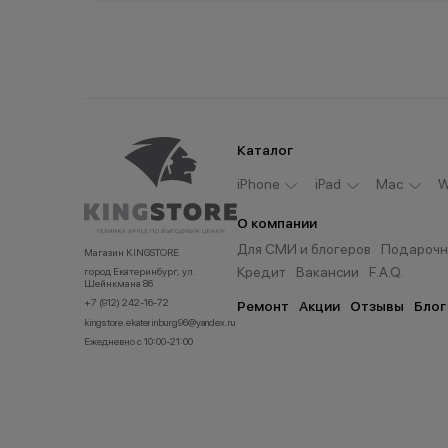
Каталог
iPhone
iPad
Мас
W
О компании
Для СМИ и блогеров
Подарочн
Магазин KINGSTORE
Кредит
Вакансии
F.A.Q.
город Екатеринбург, ул.
Шейнкмана 86
+7 (912) 242-16-72
Ремонт
Акции
Отзывы
Блог
kingstore.ekaterinburg96@yandex.ru
Ежедневно с 10:00-21:00