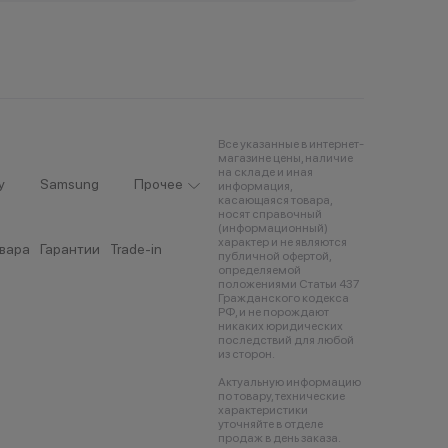
Все указанные в интернет-
магазине цены, наличие
на складе и иная
y
Samsung
Прочее
информация,
касающаяся товара,
носят справочный
(информационный)
характер и не являются
овара
Гарантии
Trade-in
публичной офертой,
определяемой
положениями Статьи 437
Гражданского кодекса
РФ, и не порождают
никаких юридических
последствий для любой
из сторон.
Актуальную информацию
по товару, технические
характеристики
уточняйте в отделе
продаж в день заказа.