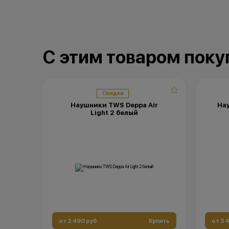
порядке.
Остались вопросы?
Напишите нам в мессенджерах
С этим товаром пок
Скидка
Наушники TWS Deppa Air
Нау
Light 2 белый
от 2 490 руб.
Купить
от 3 