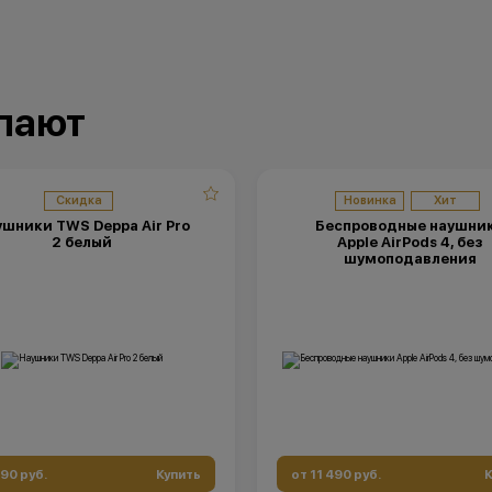
упают
Скидка
Новинка
Хит
шники TWS Deppa Air Pro
Беспроводные наушни
2 белый
Apple AirPods 4, без
шумоподавления
490 руб.
Купить
от 11 490 руб.
К