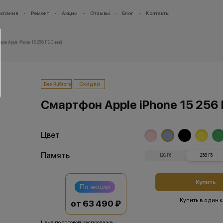
мпания
Ремонт
Акции
Отзывы
Блог
Контакты
фон Apple iPhone 15 256 ГБ Синий
Скидка
Без RuStore
Смартфон Apple iPhone 15 256
Цвет
Память
128 Гб
256 Гб
Купить
По акции
Купить в один 
от 63 490 ₽
Цена по оптовой распродаже.