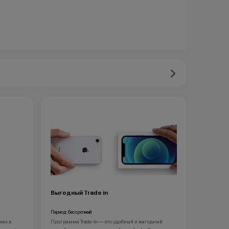
Выгодный Trade in
Период: бессрочный
нах в
Программа Trade-in — это удобный и выгодный