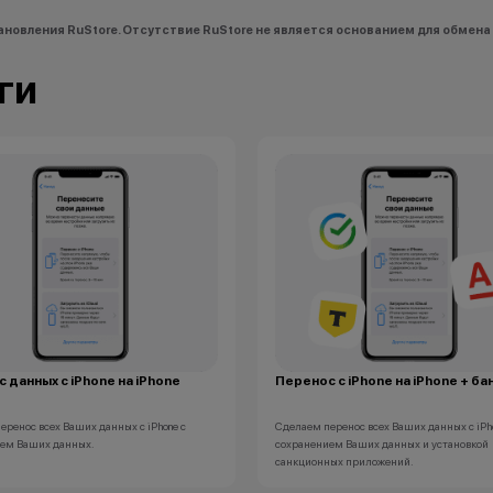
новления RuStore. Отсутствие RuStore не является основанием для обмена 
ги
 данных с iPhone на iPhone
Перенос с iPhone на iPhone + ба
еренос всех Ваших данных с iPhone с
Сделаем перенос всех Ваших данных с iPh
ем Ваших данных.
сохранением Ваших данных и установкой
санкционных приложений.