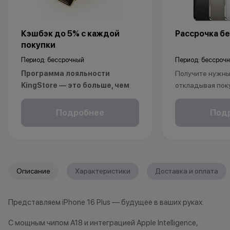
Кэшбэк до 5% с каждой
Рассрочка бе
покупки
Период: бессрочный
Период: бессроч
Программа лояльности
Получите нужный
KingStore — это больше, чем
откладывая пок
просто бонусы.
Рассрочка без 
Покупайте технику и аксессуары,
клиентов от 18 
Подробнее
Под
повышайте свой статус и
месяцев. Понад
получайте больше привилегий с
паспорт.
каждой новой покупкой.
За покупки начисляются бонусные
*Акции и бонус
Описание
Характеристики
Доставка и оплата
баллы, которыми можно оплатить
*Данная акция н
часть следующих заказов.
публичной офер
Представляем iPhone 16 Plus — будущее в ваших руках.
исключительно
Как можно использовать
характер.
С мощным чипом A18 и интеграцией Apple Intelligence,
баллы
•Организатор (