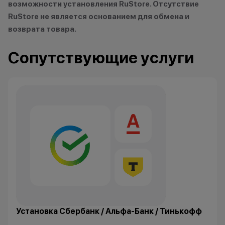
Технолев
возможности установления RuStore. Отсутствие
Кэшбэк: 2%
RuStore не является основанием для обмена и
возврата товара.
Заряженный хищник
Кэшбэк: 3%
Сопутствующие услуги
Царь техно-саванны
Кэшбэк: 4%
Вожак стаи
Кэшбэк: 5%
Важно знать
1 бонусный балл = 1 рубль.
Баллы начисляются автоматически
сразу после покупки.
Установка Сбербанк / Альфа-Банк / Тинькофф