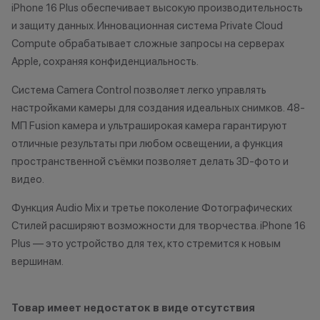
iPhone 16 Plus обеспечивает высокую производительность
право отказать
и защиту данных. Инновационная система Private Cloud
Бонусными баллами можно
договора купли
Compute обрабатывает сложные запросы на серверах
оплатить:
причинам (отсут
Apple, сохраняя конфиденциальность.
нарушение прав
до 20% от чека — на аксессуары;
обоснованные п
Система Camera Control позволяет легко управлять
до 10% от чека — на
•Организатор (
настройками камеры для создания идеальных снимков. 48-
оригинальную продукцию Dyson и
усмотрение име
МП Fusion камера и ультраширокая камера гарантируют
Xiaomi.
изменить услови
отличные результаты при любом освещении, а функция
до 5% от чека — на оригинальную
одностороннем 
продукцию Apple;
пространственной съёмки позволяет делать 3D-фото и
до 2% от чека — на новые iPhone;
видео.
Функция Audio Mix и третье поколение Фотографических
Статусы программы
Стилей расширяют возможности для творчества. iPhone 16
лояльности
Plus — это устройство для тех, кто стремится к новым
вершинам.
Новый в прайде
Кэшбэк: 1%
Товар имеет недостаток в виде отсутствия