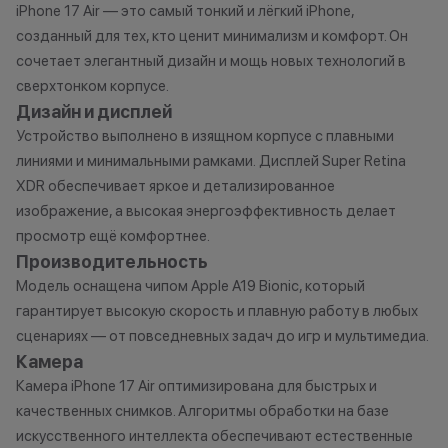
iPhone 17 Air — это самый тонкий и лёгкий iPhone,
Бонусными баллами можно
договора купли
созданный для тех, кто ценит минимализм и комфорт. Он
оплатить:
причинам (отсут
сочетает элегантный дизайн и мощь новых технологий в
нарушение прав
сверхтонком корпусе.
до 20% от чека — на аксессуары;
обоснованные п
Дизайн и дисплей
до 10% от чека — на
•Организатор (
Устройство выполнено в изящном корпусе с плавными
оригинальную продукцию Dyson и
усмотрение име
линиями и минимальными рамками. Дисплей Super Retina
Xiaomi.
изменить услови
до 5% от чека — на оригинальную
одностороннем 
XDR обеспечивает яркое и детализированное
продукцию Apple;
изображение, а высокая энергоэффективность делает
до 2% от чека — на новые iPhone;
просмотр ещё комфортнее.
Производительность
Модель оснащена чипом Apple A19 Bionic, который
Статусы программы
гарантирует высокую скорость и плавную работу в любых
лояльности
сценариях — от повседневных задач до игр и мультимедиа.
Камера
Новый в прайде
Камера iPhone 17 Air оптимизирована для быстрых и
Кэшбэк: 1%
качественных снимков. Алгоритмы обработки на базе
искусственного интеллекта обеспечивают естественные
Технолев