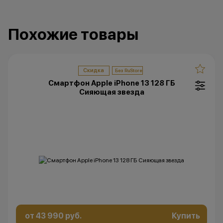
Остались вопросы?
Напишите нам в
Похожие товары
мессенджерах
Скидка
Смартфон Apple iPhone 13 128 ГБ
Сияющая звезда
от 43 990 руб.
Купить