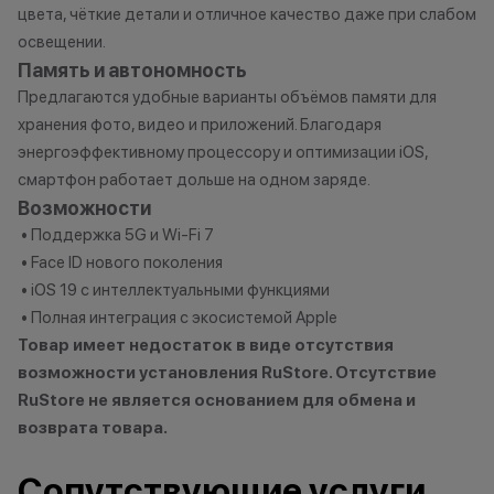
Кэшбэк: 2%
цвета, чёткие детали и отличное качество даже при слабом
освещении.
Заряженный хищник
Память и автономность
Кэшбэк: 3%
Предлагаются удобные варианты объёмов памяти для
хранения фото, видео и приложений. Благодаря
Царь техно-саванны
энергоэффективному процессору и оптимизации iOS,
Кэшбэк: 4%
смартфон работает дольше на одном заряде.
Возможности
Вожак стаи
• Поддержка 5G и Wi-Fi 7
Кэшбэк: 5%
• Face ID нового поколения
• iOS 19 с интеллектуальными функциями
Важно знать
• Полная интеграция с экосистемой Apple
1 бонусный балл = 1 рубль.
Товар имеет недостаток в виде отсутствия
Баллы начисляются автоматически
возможности установления RuStore. Отсутствие
сразу после покупки.
RuStore не является основанием для обмена и
возврата товара.
Сопутствующие услуги