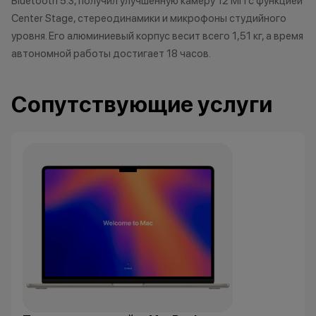
Bluetooth 5.3, получил улучшенную камеру 12 МП с функцией
Center Stage, стереодинамики и микрофоны студийного
Заряженный хищник
уровня. Его алюминиевый корпус весит всего 1,51 кг, а время
Кэшбэк: 3%
автономной работы достигает 18 часов.
Царь техно-саванны
Кэшбэк: 4%
Сопутствующие услуги
Вожак стаи
Кэшбэк: 5%
Важно знать
1 бонусный балл = 1 рубль.
Баллы начисляются автоматически
сразу после покупки.
Все цены и условия не являются
публичной офертой. Актуальную