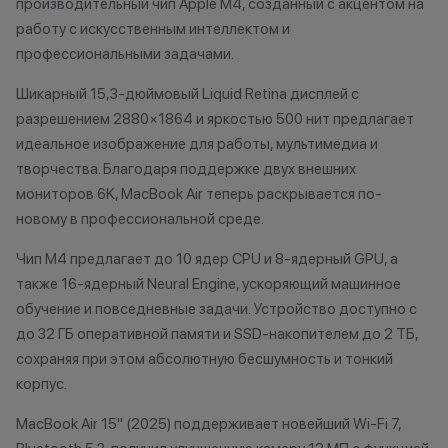
производительный чип Apple M4, созданный с акцентом на
оплатить:
причинам (отсут
работу с искусственным интеллектом и
нарушение прав
профессиональными задачами.
до 20% от чека — на аксессуары;
обоснованные п
до 10% от чека — на
•Организатор (
Шикарный 15,3-дюймовый Liquid Retina дисплей с
оригинальную продукцию Dyson и
усмотрение име
разрешением 2880×1864 и яркостью 500 нит предлагает
Xiaomi.
изменить услови
идеальное изображение для работы, мультимедиа и
до 5% от чека — на оригинальную
одностороннем 
творчества. Благодаря поддержке двух внешних
продукцию Apple;
мониторов 6K, MacBook Air теперь раскрывается по-
до 2% от чека — на новые iPhone;
новому в профессиональной среде.
Чип M4 предлагает до 10 ядер CPU и 8-ядерный GPU, а
Статусы программы
также 16-ядерный Neural Engine, ускоряющий машинное
лояльности
обучение и повседневные задачи. Устройство доступно с
до 32 ГБ оперативной памяти и SSD-накопителем до 2 ТБ,
Новый в прайде
сохраняя при этом абсолютную бесшумность и тонкий
Кэшбэк: 1%
корпус.
Технолев
MacBook Air 15" (2025) поддерживает новейший Wi‑Fi 7,
Кэшбэк: 2%