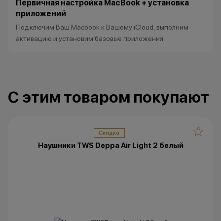
Первичная настройка MacBook + установка
стоимость товаров уточняйте в
приложений
нашем колл-центре.
Подключим Ваш Macbook к Вашему iCloud, выполним
*Акции и бонусы не суммируются.
активацию и установим базовые приложения.
*Данная акция не является
публичной офертой и носит
исключительно информационный
характер.
•Организатор (продавец) имеет
С этим товаром покупают
право отказать в заключении
договора купли-продажи по
причинам (отсутствие товара,
Скидка
нарушение правил акции, иные
Наушники TWS Deppa Air Light 2 белый
обоснованные причины).
•Организатор (продавец) на свое
усмотрение имеет право
изменить условия акции в
одностороннем порядке.