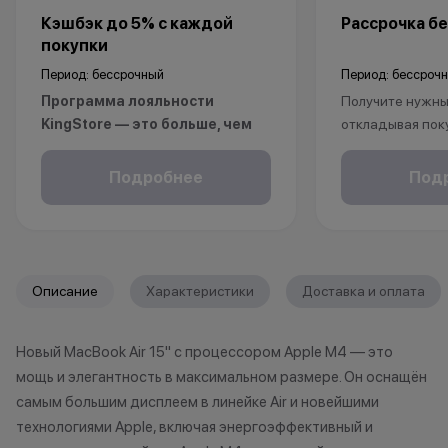
Кэшбэк до 5% с каждой
Рассрочка бе
покупки
Период: бессрочный
Период: бессроч
Программа лояльности
Получите нужный
KingStore — это больше, чем
откладывая пок
просто бонусы.
Рассрочка без 
Покупайте технику и аксессуары,
клиентов от 18 
Подробнее
Под
повышайте свой статус и
месяцев. Понад
получайте больше привилегий с
паспорт.
каждой новой покупкой.
За покупки начисляются бонусные
*Акции и бонус
Описание
Характеристики
Доставка и оплата
баллы, которыми можно оплатить
*Данная акция н
часть следующих заказов.
публичной офер
Новый MacBook Air 15" с процессором Apple M4 — это
исключительно
Как можно использовать
мощь и элегантность в максимальном размере. Он оснащён
характер.
баллы
•Организатор (
самым большим дисплеем в линейке Air и новейшими
право отказать
технологиями Apple, включая энергоэффективный и
Бонусными баллами можно
договора купли