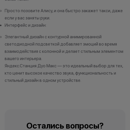
•Организатор (продавец) имеет
право отказать в заключении
Просто позовите Алису, и она быстро закажет такси, даже
договора купли-продажи по
если у вас заняты руки.
причинам (отсутствие товара,
Интерфейс и дизайн:
нарушение правил акции, иные
обоснованные причины).
Элегантный дизайн с контурной анимированной
•Организатор (продавец) на свое
светодиодной подсветкой добавляет эмоций во время
усмотрение имеет право
взаимодействия с колонной и делает стильным элементом
изменить условия акции в
вашего интерьера.
одностороннем порядке.
Яндекс.Станция Дуо Макс — это идеальный выбор для тех,
кто ценит высокое качество звука, функциональность и
стильный дизайн в одном устройстве.
Остались вопросы?
Напишите нам в
мессенджерах
Остались вопросы?