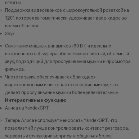
продукцию Apple;
ответы.
до 2% от чека — на новые iPhone;
Поддержка видеозвонков с широкоугольной розеткой на
120°, которая автоматически удерживает вас в кадре во
время общения.
Статусы программы
Звук:
лояльности
Сочетание мощных динамиков (60 Вт) и идеально
Новый в прайде
встроенного сабвуфера обеспечивает чистый, объемный
Кэшбэк: 1%
звук, подходящий для прослушивания музыки и просмотра
фильмов.
Технолев
Чистота звука обеспечивается благодаря
Кэшбэк: 2%
широкополосным и низкочастотным динамикам, что
делает прослушивание музыки более увлекательным.
Заряженный хищник
Интерактивные функции:
Кэшбэк: 3%
Алиса на YandexGPT:
Царь техно-саванны
Теперь Алиса использует нейросеть YandexGPT, что
Кэшбэк: 4%
позволяет ей лучше контролировать контекст разговора,
задавать уточняющие вопросы и общаться более
Вожак стаи