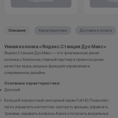
Подробнее
Под
повышайте свой статус и
месяцев. Понад
получайте больше привилегий с
паспорт.
каждой новой покупкой.
За покупки начисляются бонусные
*Акции и бонус
Описание
Характеристики
Доставка и оплата
баллы, которыми можно оплатить
*Данная акция н
часть следующих заказов.
публичной офер
Умная колонка «Яндекс.Станция Дуо Макс»
исключительно
Как можно использовать
Яндекс.Станция Дуо Макс — это флагманская умная
характер.
баллы
•Организатор (
колонка с балконом, главный партнер в превосходном
право отказать
качестве звука, мощных функциях управления и
Бонусными баллами можно
договора купли
современном дизайне.
оплатить:
причинам (отсут
Основные характеристики:
нарушение прав
до 20% от чека — на аксессуары;
обоснованные п
Дисплей:
до 10% от чека — на
•Организатор (
Большой поворотный сенсорный экран Full HD. Позволяет
оригинальную продукцию Dyson и
усмотрение име
легко управлять контентом: смотреть фильмы, управлять
Xiaomi.
изменить услови
треками, задавать вопросы Алисе и получать визуальные
до 5% от чека — на оригинальную
одностороннем 