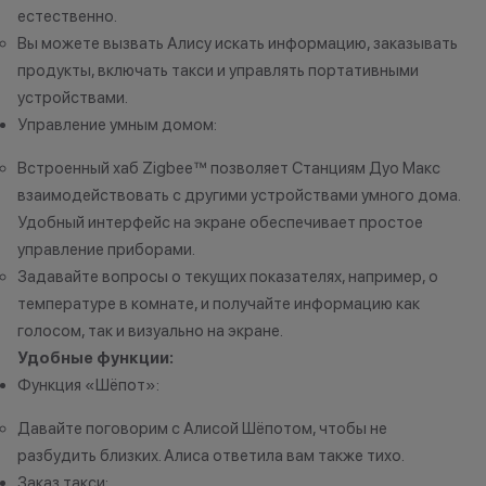
естественно.
Кэшбэк: 5%
Вы можете вызвать Алису искать информацию, заказывать
продукты, включать такси и управлять портативными
Важно знать
устройствами.
1 бонусный балл = 1 рубль.
Управление умным домом:
Баллы начисляются автоматически
Встроенный хаб Zigbee™ позволяет Станциям Дуо Макс
сразу после покупки.
взаимодействовать с другими устройствами умного дома.
Удобный интерфейс на экране обеспечивает простое
управление приборами.
Все цены и условия не являются
Задавайте вопросы о текущих показателях, например, о
публичной офертой. Актуальную
температуре в комнате, и получайте информацию как
стоимость товаров уточняйте в
голосом, так и визуально на экране.
нашем колл-центре.
Удобные функции:
*Акции и бонусы не суммируются.
Функция «Шёпот»:
*Данная акция не является
публичной офертой и носит
Давайте поговорим с Алисой Шёпотом, чтобы не
исключительно информационный
разбудить близких. Алиса ответила вам также тихо.
характер.
Заказ такси: