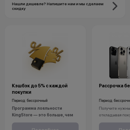
Нашли дешевле? Напишите нам и мы сделаем
скидку
Кэшбэк до 5% с каждой
Рассрочка бе
покупки
Период: бессрочный
Период: бессроч
Программа лояльности
Получите нужный
KingStore — это больше, чем
откладывая пок
просто бонусы.
Рассрочка без 
Покупайте технику и аксессуары,
клиентов от 18 