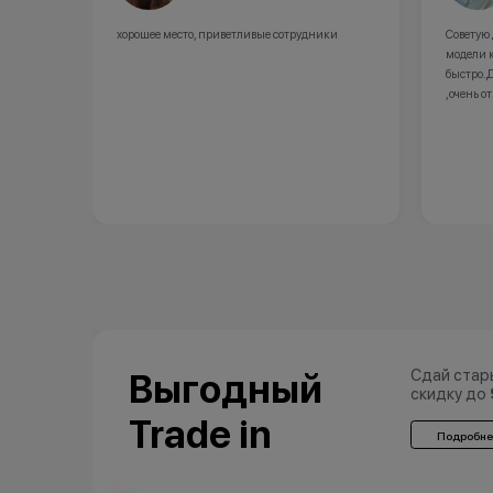
ки
Советую данный магазин ,в наличии не было
Отличны
модели которая нужна,заказали и доставили
товара!
быстро.Девушка консультант все объяснила
,очень отзывчивая и вежливая
Сдай стар
Выгодный
скидку до
Trade in
Подробне