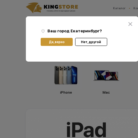
Каталог
Ко
Ваш город:
Екатеринбург
Главная
Каталог
Планшеты Apple iPad
Планшеты Apple iPad Air 13 (2025)
Ваш город
Екатеринбург
?
Планшеты Apple iPad 
Да, верно
Нет, другой
iPhone
Мас