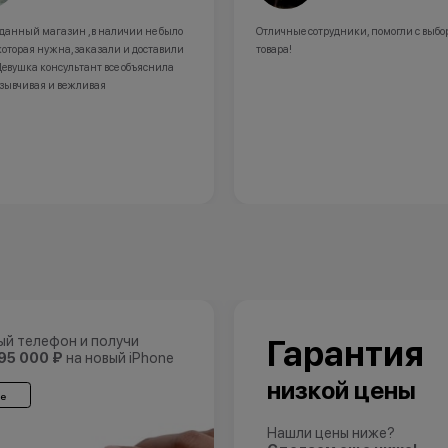
е сотрудники, помогли с выбором
Купили телефон в этом салоне!Артур 
очень вежливый,помог в выборе,совето
приятно, получили подарки хорошие!
ый телефон и получи
Гарантия
95 000 ₽
на новый iPhone
низкой цены
е
Нашли цены ниже?