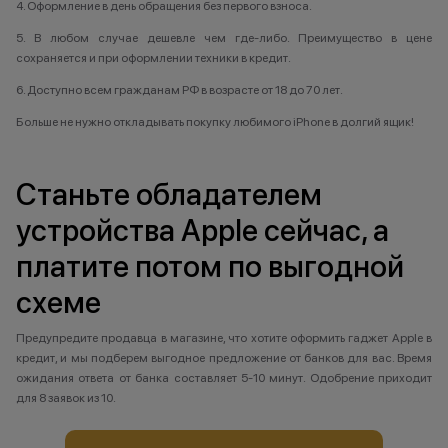
4. Оформление в день обращения без первого взноса.
Ульяновск
5. В любом случае дешевле чем где-либо. Преимущество в цене
Уфа
сохраняется и при оформлении техники в кредит.
Уфа, Инорс
Уфа, Нагаево
6. Доступно всем гражданам РФ в возрасте от 18 до 70 лет.
Учалы
Больше не нужно откладывать покупку любимого iPhone в долгий ящик!
Х
Станьте обладателем
Ханты- Мансийск
устройства Apple сейчас, а
платите потом по выгодной
Ч
схеме
Челябинск
Чистополь
Предупредите продавца в магазине, что хотите оформить гаджет Apple в
кредит, и мы подберем выгодное предложение от банков для вас. Время
ожидания ответа от банка составляет 5-10 минут. Одобрение приходит
для 8 заявок из 10.