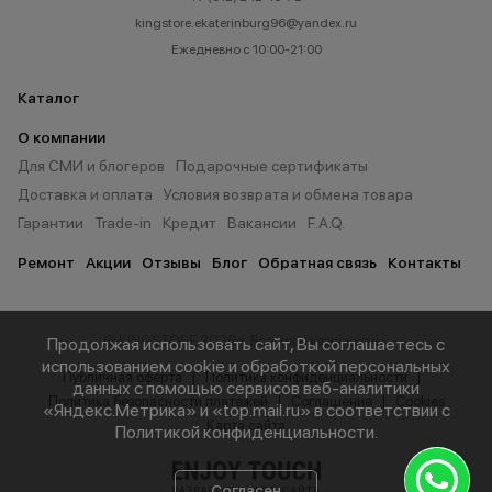
kingstore.ekaterinburg96@yandex.ru
Ежедневно с 10:00-21:00
Каталог
О компании
Для СМИ и блогеров
Подарочные сертификаты
Доставка и оплата
Условия возврата и обмена товара
Гарантии
Trade-in
Кредит
Вакансии
F.A.Q.
Ремонт
Акции
Отзывы
Блог
Обратная связь
Контакты
© KINGSTORE 2026 г. Все права защищены.
Продолжая использовать сайт, Вы соглашаетесь с
использованием cookie и обработкой персональных
Публичная оферта
Политика конфиденциальности
данных с помощью сервисов веб-аналитики
Политика безопасности платежей
Соглашение
Cookies
«Яндекс.Метрика» и «top.mail.ru» в соответствии с
Карта сайта
Политикой конфиденциальности
.
Согласен