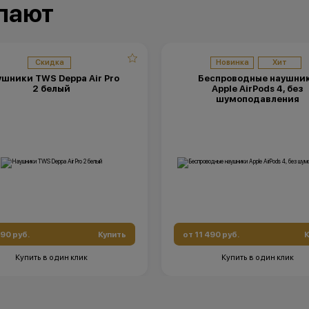
упают
Скидка
Новинка
Хит
шники TWS Deppa Air Pro
Беспроводные наушни
2 белый
Apple AirPods 4, без
шумоподавления
490 руб.
Купить
от 11 490 руб.
К
Купить в один клик
Купить в один клик