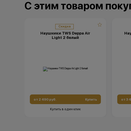
обоснованные причины).
С этим товаром пок
•Организатор (продавец) на свое усмотрение имеет
право изменить условия акции в одностороннем
порядке.
Остались вопросы?
Напишите нам в мессенджерах
Скидка
Наушники TWS Deppa Air
Нау
Light 2 белый
от 2 490 руб.
Купить
от 3 
Купить в один клик