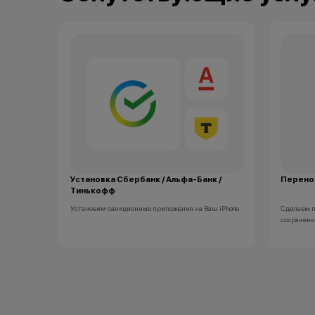
Кэшбэк: 2%
Заряженный хищник
Кэшбэк: 3%
Царь техно-саванны
Кэшбэк: 4%
Вожак стаи
Кэшбэк: 5%
Важно знать
1 бонусный балл = 1 рубль.
Баллы начисляются автоматически сразу после
покупки.
Установка Сбербанк / Альфа-Банк /
Перенос
Тинькофф
 Account и
Установим санкционные приложения на Ваш iPhone.
Сделаем п
Все цены и условия не являются публичной офертой.
сохранени
Актуальную стоимость товаров уточняйте в нашем
колл-центре.
*Акции и бонусы не суммируются.
*Данная акция не является публичной офертой и
носит исключительно информационный характер.
•Организатор (продавец) имеет право отказать в
заключении договора купли-продажи по причинам
(отсутствие товара, нарушение правил акции, иные