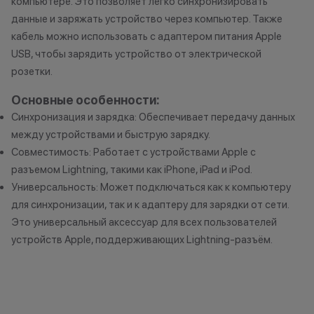
компьютере. Это позволяет легко синхронизировать
право отказать
данные и заряжать устройство через компьютер. Также
Бонусными баллами можно
договора купли
кабель можно использовать с адаптером питания Apple
оплатить:
причинам (отсут
USB, чтобы зарядить устройство от электрической
нарушение прав
розетки.
до 20% от чека — на аксессуары;
обоснованные п
до 10% от чека — на
•Организатор (
Основные особенности:
оригинальную продукцию Dyson и
усмотрение име
Синхронизация и зарядка: Обеспечивает передачу данных
Xiaomi.
изменить услови
между устройствами и быструю зарядку.
до 5% от чека — на оригинальную
одностороннем 
Совместимость: Работает с устройствами Apple с
продукцию Apple;
разъемом Lightning, такими как iPhone, iPad и iPod.
до 2% от чека — на новые iPhone;
Универсальность: Может подключаться как к компьютеру
для синхронизации, так и к адаптеру для зарядки от сети.
Это универсальный аксессуар для всех пользователей
Статусы программы
устройств Apple, поддерживающих Lightning-разъём.
лояльности
Новый в прайде
Кэшбэк: 1%