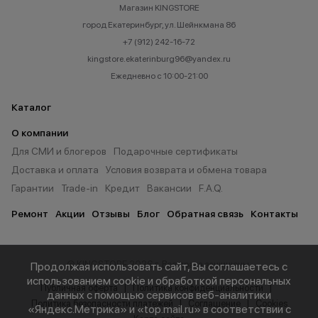
Магазин KINGSTORE
город Екатеринбург, ул. Шейнкмана 86
+7 (912) 242-16-72
kingstore.ekaterinburg96@yandex.ru
Ежедневно с 10:00-21:00
Каталог
О компании
Для СМИ и блогеров
Подарочные сертификаты
Доставка и оплата
Условия возврата и обмена товара
Гарантии
Trade-in
Кредит
Вакансии
F.A.Q.
Ремонт
Акции
Отзывы
Блог
Обратная связь
Контакты
© KINGSTORE 2026 г. Все права защищены.
Продолжая использовать сайт, Вы соглашаетесь с
использованием cookie и обработкой персональных
Публичная оферта
Политика конфиденциальности
данных с помощью сервисов веб-аналитики
Политика безопасности платежей
Соглашение
Cookies
«Яндекс.Метрика» и «top.mail.ru» в соответствии с