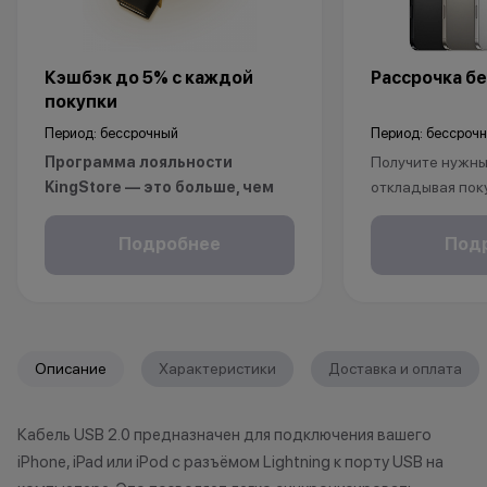
Кэшбэк до 5% с каждой
Рассрочка бе
покупки
Период: бессрочный
Период: бессроч
Программа лояльности
Получите нужный
KingStore — это больше, чем
откладывая пок
просто бонусы.
Рассрочка без 
Покупайте технику и аксессуары,
клиентов от 18 
Подробнее
Под
повышайте свой статус и
месяцев. Понад
получайте больше привилегий с
паспорт.
каждой новой покупкой.
За покупки начисляются бонусные
*Акции и бонус
Описание
Характеристики
Доставка и оплата
баллы, которыми можно оплатить
*Данная акция н
часть следующих заказов.
публичной офер
Кабель USB 2.0 предназначен для подключения вашего
исключительно
Как можно использовать
iPhone, iPad или iPod с разъёмом Lightning к порту USB на
характер.
баллы
•Организатор (