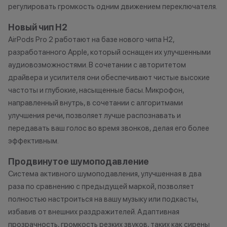
регулировать громкость одним движением переключателя.
Xiaomi.
изменить услови
до 5% от чека — на оригинальную
одностороннем 
Новый чип H2
продукцию Apple;
AirPods Pro 2 работают на базе нового чипа H2,
до 2% от чека — на новые iPhone;
разработанного Apple, который оснащен их улучшенными
аудиовозможностями. В сочетании с авторитетом
драйвера и усилителя они обеспечивают чистые высокие
Статусы программы
частоты и глубокие, насыщенные басы. Микрофон,
лояльности
направленный внутрь, в сочетании с алгоритмами
улучшения речи, позволяет лучше распознавать и
Новый в прайде
Кэшбэк: 1%
передавать ваш голос во время звонков, делая его более
эффективным.
Технолев
Продвинутое шумоподавление
Кэшбэк: 2%
Система активного шумоподавления, улучшенная в два
Заряженный хищник
раза по сравнению с предыдущей маркой, позволяет
Кэшбэк: 3%
полностью настроиться на вашу музыку или подкасты,
избавив от внешних раздражителей. Адаптивная
Царь техно-саванны
прозрачность, громкость резких звуков, таких как сирены