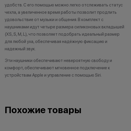
удобств. С его помощью можно легко отслеживать статус
исключительно информационный
чехла, а увеличенное время работы позволит продлить
характер.
удовольствие от музыки и общения. В комплект с
•Организатор (продавец) имеет
право отказать в заключении
наушниками идут четыре размера силиконовых вкладышей
договора купли-продажи по
(XS, S, M, L), что позволяет подобрать идеальный размер
причинам (отсутствие товара,
для любой уха, обеспечивая надёжную фиксацию и
нарушение правил акции, иные
надежный звук.
обоснованные причины).
•Организатор (продавец) на свое
Эти наушники обеспечивают невероятную свободу и
усмотрение имеет право
комфорт, обеспечивают мгновенное подключение к
изменить условия акции в
устройствам Apple и управление с помощью Siri.
одностороннем порядке.
Остались вопросы?
Напишите нам в
Похожие товары
мессенджерах