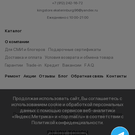
+7 (912) 242-16-72
kingstore.ekaterinburg96@yandex.ru
Ежедневно с 10:00-21:00
Каталог
О компании
Для СМИ и блогеров
Подарочные сертификаты
Доставка и оплата
Условия возврата и обмена товара
Гарантии
Trade-in
Кредит
Вакансии
F.A.Q.
Ремонт
Акции
Отзывы
Блог
Обратная связь
Контакты
© KINGSTORE 2026 г. Все права защищены.
Продолжая использовать сайт, Вы соглашаетесь с
использованием cookie и обработкой персональных
Публичная оферта
Политика конфиденциальности
данных с помощью сервисов веб-аналитики
Политика безопасности платежей
Соглашение
Cookies
«Яндекс.Метрика» и «top.mail.ru» в соответствии с
Карта сайта
Политикой конфиденциальности
.