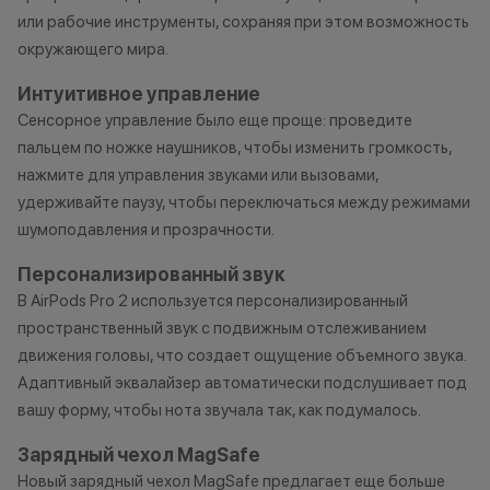
Кэшбэк: 4%
или рабочие инструменты, сохраняя при этом возможность
окружающего мира.
Вожак стаи
Кэшбэк: 5%
Интуитивное управление
Сенсорное управление было еще проще: проведите
пальцем по ножке наушников, чтобы изменить громкость,
Важно знать
нажмите для управления звуками или вызовами,
1 бонусный балл = 1 рубль.
удерживайте паузу, чтобы переключаться между режимами
Баллы начисляются автоматически
шумоподавления и прозрачности.
сразу после покупки.
Персонализированный звук
В AirPods Pro 2 используется персонализированный
пространственный звук с подвижным отслеживанием
Все цены и условия не являются
движения головы, что создает ощущение объемного звука.
публичной офертой. Актуальную
Адаптивный эквалайзер автоматически подслушивает под
стоимость товаров уточняйте в
вашу форму, чтобы нота звучала так, как подумалось.
нашем колл-центре.
*Акции и бонусы не суммируются.
Зарядный чехол MagSafe
*Данная акция не является
Новый зарядный чехол MagSafe предлагает еще больше
публичной офертой и носит