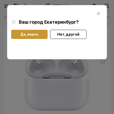
Главная
Каталог
Наушники Apple AirPods
Наушники Apple AirPods Pro 
Ваш город
Екатеринбург
?
Да, верно
Нет, другой