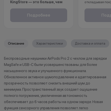
KingStore — это больше, чем
откладывая пок
просто бонусы.
Рассрочка без 
Покупайте технику и аксессуары,
клиентов от 18 
Подробнее
Под
повышайте свой статус и
месяцев. Понад
получайте больше привилегий с
паспорт.
каждой новой покупкой.
За покупки начисляются бонусные
*Акции и бонус
Описание
Характеристики
Доставка и оплата
баллы, которыми можно оплатить
*Данная акция н
часть следующих заказов.
публичной офер
Беспроводные наушники AirPods Pro 2 с чехлом для зарядки
исключительно
Как можно использовать
MagSafe и USB-C были усовершенствованы для более
характер.
баллы
•Организатор (
насыщенного звука и улучшенного функционала.
право отказать
Обновленное активное шумоподавление и адаптированная
Бонусными баллами можно
договора купли
прозрачность позволяют снизить внешний шум до
оплатить:
причинам (отсут
минимума. Пространственный звук создает ощущение
нарушение прав
полного погружения, увеличенная автономность
до 20% от чека — на аксессуары;
обоснованные п
обеспечивает до 6 часов работы на одном заряде. Новая
до 10% от чека — на
•Организатор (
функция сенсорного управления позволяет легко
оригинальную продукцию Dyson и
усмотрение име