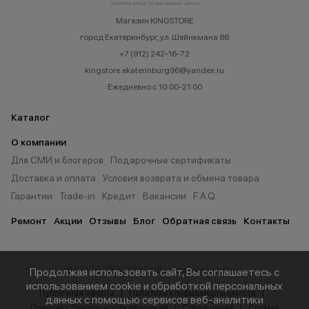
Магазин KINGSTORE
город Екатеринбург, ул. Шейнкмана 86
+7 (912) 242-16-72
kingstore.ekaterinburg96@yandex.ru
Ежедневно с 10:00-21:00
Каталог
О компании
Для СМИ и блогеров
Подарочные сертификаты
Доставка и оплата
Условия возврата и обмена товара
Гарантии
Trade-in
Кредит
Вакансии
F.A.Q.
Ремонт
Акции
Отзывы
Блог
Обратная связь
Контакты
© KINGSTORE 2026 г. Все права защищены.
Продолжая использовать сайт, Вы соглашаетесь с
использованием cookie и обработкой персональных
Публичная оферта
Политика конфиденциальности
данных с помощью сервисов веб-аналитики
Политика безопасности платежей
Соглашение
Cookies