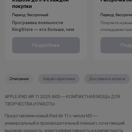
покупки
Период: бессрочный
Период: бессроч
Программа лояльности
Получите нужный
KingStore — это больше, чем
откладывая пок
просто бонусы.
Рассрочка без 
Покупайте технику и аксессуары,
клиентов от 18 
Подробнее
Под
повышайте свой статус и
месяцев. Понад
получайте больше привилегий с
паспорт.
каждой новой покупкой.
За покупки начисляются бонусные
*Акции и бонус
Описание
Характеристики
Доставка и оплата
баллы, которыми можно оплатить
*Данная акция н
часть следующих заказов.
публичной офер
APPLE IPAD AIR 11 2025 (M3) — КОМПАКТНАЯ МОЩЬ ДЛЯ
исключительно
Как можно использовать
ТВОРЧЕСТВА И РАБОТЫ
характер.
баллы
•Организатор (
Представляем новый iPad Air 11 с чипом M3 —
право отказать
универсальный и производительный планшет, сочетающий
Бонусными баллами можно
договора купли
высокую скорость, энергоэффективность и компактность.
оплатить:
причинам (отсут