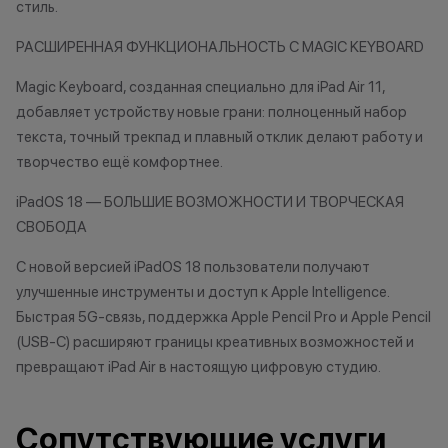
стиль.
Заряженный хищник
Кэшбэк: 3%
РАСШИРЕННАЯ ФУНКЦИОНАЛЬНОСТЬ С MAGIC KEYBOARD
Царь техно-саванны
Magic Keyboard, созданная специально для iPad Air 11,
Кэшбэк: 4%
добавляет устройству новые грани: полноценный набор
текста, точный трекпад и плавный отклик делают работу и
Вожак стаи
творчество ещё комфортнее.
Кэшбэк: 5%
iPadOS 18 — БОЛЬШИЕ ВОЗМОЖНОСТИ И ТВОРЧЕСКАЯ
СВОБОДА
Важно знать
1 бонусный балл = 1 рубль.
С новой версией iPadOS 18 пользователи получают
Баллы начисляются автоматически
улучшенные инструменты и доступ к Apple Intelligence.
сразу после покупки.
Быстрая 5G-связь, поддержка Apple Pencil Pro и Apple Pencil
(USB-C) расширяют границы креативных возможностей и
превращают iPad Air в настоящую цифровую студию.
Все цены и условия не являются
публичной офертой. Актуальную
Сопутствующие услуги
стоимость товаров уточняйте в