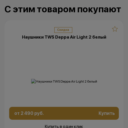
Напишите нам в
С этим товаром покупают
мессенджерах
Скидка
Наушники TWS Deppa Air Light 2 белый
от 2 490 руб.
Купить
Купить в один клик