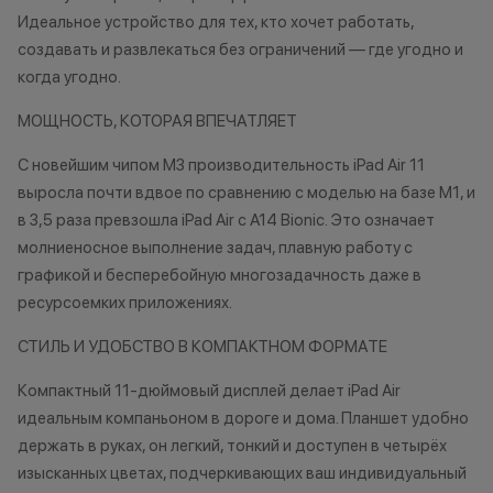
Идеальное устройство для тех, кто хочет работать,
нарушение прав
до 20% от чека — на аксессуары;
обоснованные п
создавать и развлекаться без ограничений — где угодно и
до 10% от чека — на
•Организатор (
когда угодно.
оригинальную продукцию Dyson и
усмотрение име
МОЩНОСТЬ, КОТОРАЯ ВПЕЧАТЛЯЕТ
Xiaomi.
изменить услови
до 5% от чека — на оригинальную
одностороннем 
С новейшим чипом M3 производительность iPad Air 11
продукцию Apple;
выросла почти вдвое по сравнению с моделью на базе M1, и
до 2% от чека — на новые iPhone;
в 3,5 раза превзошла iPad Air с A14 Bionic. Это означает
молниеносное выполнение задач, плавную работу с
Статусы программы
графикой и бесперебойную многозадачность даже в
лояльности
ресурсоемких приложениях.
СТИЛЬ И УДОБСТВО В КОМПАКТНОМ ФОРМАТЕ
Новый в прайде
Кэшбэк: 1%
Компактный 11-дюймовый дисплей делает iPad Air
идеальным компаньоном в дороге и дома. Планшет удобно
Технолев
держать в руках, он легкий, тонкий и доступен в четырёх
Кэшбэк: 2%
изысканных цветах, подчеркивающих ваш индивидуальный