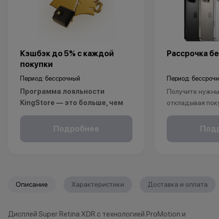
Кэшбэк до 5% с каждой
Рассрочка бе
покупки
Период: бессрочный
Период: бессроч
Программа лояльности
Получите нужный
KingStore — это больше, чем
откладывая пок
просто бонусы.
Рассрочка без 
Покупайте технику и аксессуары,
клиентов от 18 
Подробнее
Под
повышайте свой статус и
месяцев. Понад
получайте больше привилегий с
паспорт.
каждой новой покупкой.
За покупки начисляются бонусные
*Акции и бонус
Описание
Характеристики
Доставка и оплата
баллы, которыми можно оплатить
*Данная акция н
часть следующих заказов.
публичной офер
Дисплей Super Retina XDR с технологией ProMotion и
исключительно