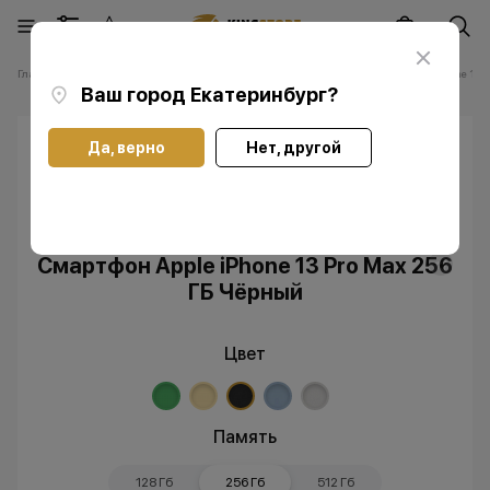
Главная
Каталог
Смартфоны Apple iPhone
Смартфоны Apple iPhone 13 P
Ваш город
Екатеринбург
?
Да, верно
Нет, другой
Скидка
Без RuStore
Смартфон Apple iPhone 13 Pro Max 256
ГБ Чёрный
Цвет
Память
128 Гб
256 Гб
512 Гб