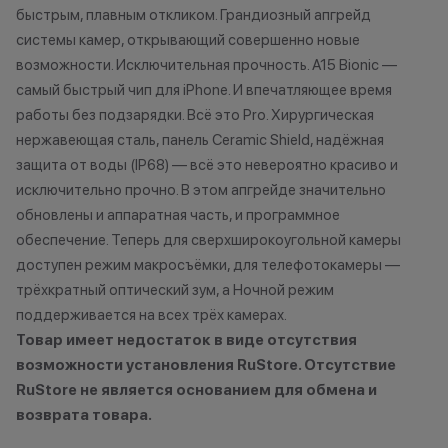
Как можно использовать
быстрым, плавным откликом. Грандиозный апгрейд
характер.
баллы
•Организатор (
системы камер, открывающий совершенно новые
право отказать
возможности. Исключительная прочность. A15 Bionic —
Бонусными баллами можно
договора купли
самый быстрый чип для iPhone. И впечатляющее время
оплатить:
причинам (отсут
работы без подзарядки. Всё это Pro. Хирургическая
нарушение прав
нержавеющая сталь, панель Ceramic Shield, надёжная
до 20% от чека — на аксессуары;
обоснованные п
защита от воды (IP68) — всё это невероятно красиво и
до 10% от чека — на
•Организатор (
исключительно прочно. В этом апгрейде значительно
оригинальную продукцию Dyson и
усмотрение име
обновлены и аппаратная часть, и программное
Xiaomi.
изменить услови
обеспечение. Теперь для сверхширокоугольной камеры
до 5% от чека — на оригинальную
одностороннем 
доступен режим макросъёмки, для телефотокамеры —
продукцию Apple;
трёхкратный оптический зум, а Ночной режим
до 2% от чека — на новые iPhone;
поддерживается на всех трёх камерах.
Товар имеет недостаток в виде отсутствия
Статусы программы
возможности установления RuStore. Отсутствие
лояльности
RuStore не является основанием для обмена и
возврата товара.
Новый в прайде