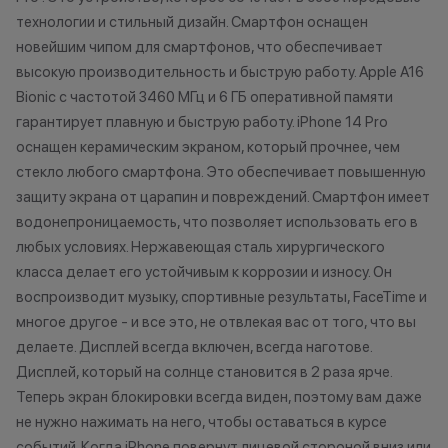
баллы
•Организатор (
технологии и стильный дизайн. Смартфон оснащен
право отказать
новейшим чипом для смартфонов, что обеспечивает
Бонусными баллами можно
договора купли
высокую производительность и быструю работу. Apple A16
оплатить:
причинам (отсут
Bionic с частотой 3460 МГц и 6 ГБ оперативной памяти
нарушение прав
гарантирует плавную и быструю работу. iPhone 14 Pro
до 20% от чека — на аксессуары;
обоснованные п
оснащен керамическим экраном, который прочнее, чем
до 10% от чека — на
•Организатор (
стекло любого смартфона. Это обеспечивает повышенную
оригинальную продукцию Dyson и
усмотрение име
защиту экрана от царапин и повреждений. Смартфон имеет
Xiaomi.
изменить услови
водонепроницаемость, что позволяет использовать его в
до 5% от чека — на оригинальную
одностороннем 
любых условиях. Нержавеющая сталь хирургического
продукцию Apple;
класса делает его устойчивым к коррозии и износу. Он
до 2% от чека — на новые iPhone;
воспроизводит музыку, спортивные результаты, FaceTime и
многое другое - и все это, не отвлекая вас от того, что вы
Статусы программы
делаете. Дисплей всегда включен, всегда наготове.
лояльности
Дисплей, который на солнце становится в 2 раза ярче.
Теперь экран блокировки всегда виден, поэтому вам даже
Новый в прайде
не нужно нажимать на него, чтобы оставаться в курсе
Кэшбэк: 1%
событий. Когда iPhone повернут лицевой стороной вниз или