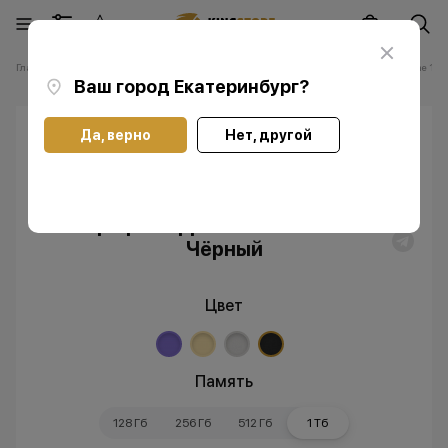
Главная
Каталог
Смартфоны Apple iPhone
Смартфоны Apple iPhone 14 P
Ваш город
Екатеринбург
?
Да, верно
Нет, другой
Скидка
Без RuStore
Смартфон Apple iPhone 14 Pro 1 ТБ
Чёрный
Цвет
Память
128 Гб
256 Гб
512 Гб
1 Тб