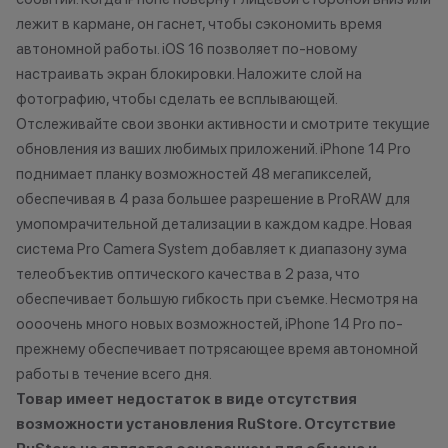
лежит в кармане, он гаснет, чтобы сэкономить время
Технолев
автономной работы. iOS 16 позволяет по-новому
Кэшбэк: 2%
настраивать экран блокировки. Наложите слой на
фотографию, чтобы сделать ее всплывающей.
Заряженный хищник
Отслеживайте свои звонки активности и смотрите текущие
Кэшбэк: 3%
обновления из ваших любимых приложений. iPhone 14 Pro
Царь техно-саванны
поднимает планку возможностей 48 мегапикселей,
Кэшбэк: 4%
обеспечивая в 4 раза большее разрешение в ProRAW для
умопомрачительной детализации в каждом кадре. Новая
Вожак стаи
система Pro Camera System добавляет к диапазону зума
Кэшбэк: 5%
телеобъектив оптического качества в 2 раза, что
обеспечивает большую гибкость при съемке. Несмотря на
оооочень много новых возможностей, iPhone 14 Pro по-
Важно знать
прежнему обеспечивает потрясающее время автономной
1 бонусный балл = 1 рубль.
работы в течение всего дня.
Баллы начисляются автоматически
Товар имеет недостаток в виде отсутствия
сразу после покупки.
возможности установления RuStore. Отсутствие