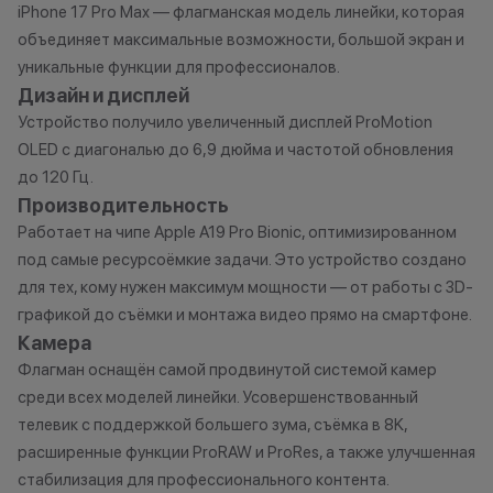
iPhone 17 Pro Max — флагманская модель линейки, которая
Бонусными баллами можно
договора купли
объединяет максимальные возможности, большой экран и
оплатить:
причинам (отсут
уникальные функции для профессионалов.
нарушение прав
Дизайн и дисплей
до 20% от чека — на аксессуары;
обоснованные п
Устройство получило увеличенный дисплей ProMotion
до 10% от чека — на
•Организатор (
OLED с диагональю до 6,9 дюйма и частотой обновления
оригинальную продукцию Dyson и
усмотрение име
до 120 Гц.
Xiaomi.
изменить услови
до 5% от чека — на оригинальную
одностороннем 
Производительность
продукцию Apple;
Работает на чипе Apple A19 Pro Bionic, оптимизированном
до 2% от чека — на новые iPhone;
под самые ресурсоёмкие задачи. Это устройство создано
для тех, кому нужен максимум мощности — от работы с 3D-
графикой до съёмки и монтажа видео прямо на смартфоне.
Статусы программы
Камера
лояльности
Флагман оснащён самой продвинутой системой камер
среди всех моделей линейки. Усовершенствованный
Новый в прайде
телевик с поддержкой большего зума, съёмка в 8K,
Кэшбэк: 1%
расширенные функции ProRAW и ProRes, а также улучшенная
стабилизация для профессионального контента.
Технолев