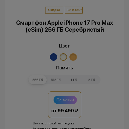
Скидка
Без RuStore
Смартфон Apple iPhone 17 Pro Max
(eSim) 256 ГБ Серебристый
Цвет
Память
256 Гб
512 Гб
1 Тб
2 Тб
По акции
от 99 490 ₽
Цена по оптовой распродаже.
Актуальные цены и наличие уточняйте у