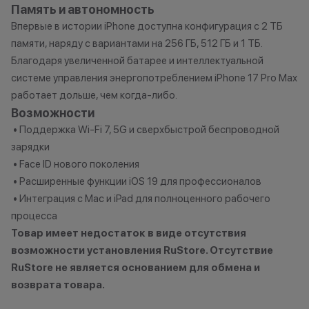
Память и автономность
Кэшбэк: 2%
Впервые в истории iPhone доступна конфигурация с 2 ТБ
Заряженный хищник
памяти, наряду с вариантами на 256 ГБ, 512 ГБ и 1 ТБ.
Кэшбэк: 3%
Благодаря увеличенной батарее и интеллектуальной
системе управления энергопотреблением iPhone 17 Pro Max
Царь техно-саванны
работает дольше, чем когда-либо.
Кэшбэк: 4%
Возможности
• Поддержка Wi-Fi 7, 5G и сверхбыстрой беспроводной
Вожак стаи
зарядки
Кэшбэк: 5%
• Face ID нового поколения
• Расширенные функции iOS 19 для профессионалов
Важно знать
• Интеграция с Mac и iPad для полноценного рабочего
1 бонусный балл = 1 рубль.
процесса
Баллы начисляются автоматически
Товар имеет недостаток в виде отсутствия
сразу после покупки.
возможности установления RuStore. Отсутствие
RuStore не является основанием для обмена и
возврата товара.