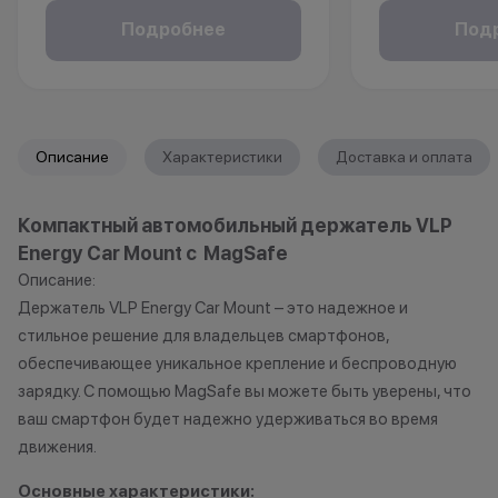
Покупайте технику и аксессуары,
клиентов от 18 
Подробнее
Под
повышайте свой статус и
месяцев. Понад
получайте больше привилегий с
паспорт.
каждой новой покупкой.
За покупки начисляются бонусные
*Акции и бонус
Описание
Характеристики
Доставка и оплата
баллы, которыми можно оплатить
*Данная акция н
часть следующих заказов.
публичной офер
Компактный автомобильный держатель VLP
исключительно
Energy Car Mount с MagSafe
Как можно использовать
характер.
баллы
•Организатор (
Описание:
право отказать
Держатель VLP Energy Car Mount – это надежное и
Бонусными баллами можно
договора купли
стильное решение для владельцев смартфонов,
оплатить:
причинам (отсут
обеспечивающее уникальное крепление и беспроводную
нарушение прав
зарядку. С помощью MagSafe вы можете быть уверены, что
до 20% от чека — на аксессуары;
обоснованные п
ваш смартфон будет надежно удерживаться во время
до 10% от чека — на
•Организатор (
движения.
оригинальную продукцию Dyson и
усмотрение име
Xiaomi.
изменить услови
Основные характеристики: