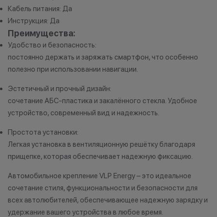
характер.
Кабель питания: Да
•Организатор (продавец) имеет
Инструкция: Да
право отказать в заключении
Преимущества:
договора купли-продажи по
Удобство и безопасность:
причинам (отсутствие товара,
постоянно держать и заряжать смартфон, что особенно
нарушение правил акции, иные
полезно при использовании навигации.
обоснованные причины).
•Организатор (продавец) на свое
Эстетичный и прочный дизайн:
усмотрение имеет право
сочетание АБС-пластика и закалённого стекла. Удобное
изменить условия акции в
устройство, современный вид и надежность.
одностороннем порядке.
Простота установки:
Легкая установка в вентиляционную решётку благодаря
Остались вопросы?
прищепке, которая обеспечивает надежную фиксацию.
Напишите нам в
мессенджерах
Автомобильное крепление VLP Energy – это идеальное
сочетание стиля, функциональности и безопасности для
всех автолюбителей, обеспечивающее надежную зарядку и
удержание вашего устройства в любое время.