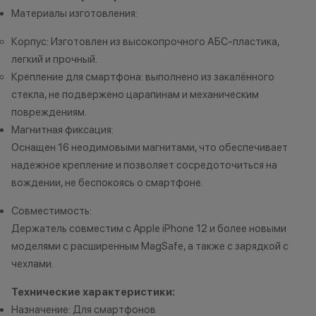
до 5% от чека — на оригинальную
одностороннем 
Материалы изготовления:
продукцию Apple;
до 2% от чека — на новые iPhone;
Корпус: Изготовлен из высокопрочного АБС-пластика,
легкий и прочный.
Крепление для смартфона: выполнено из закалённого
Статусы программы
стекла, не подвержено царапинам и механическим
лояльности
повреждениям.
Магнитная фиксация:
Новый в прайде
Оснащен 16 неодимовыми магнитами, что обеспечивает
Кэшбэк: 1%
надежное крепление и позволяет сосредоточиться на
вождении, не беспокоясь о смартфоне.
Технолев
Кэшбэк: 2%
Совместимость:
Держатель совместим с Apple iPhone 12 и более новыми
Заряженный хищник
моделями с расширенным MagSafe, а также с зарядкой с
Кэшбэк: 3%
чехлами.
Царь техно-саванны
Технические характеристики:
Кэшбэк: 4%
Назначение: Для смартфонов