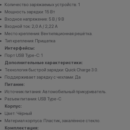
Количество заряжаемых устройств: 1
Вожак стаи
Мощность зарядки: 15 Вт
Кэшбэк: 5%
Входное напряжение: 5 В / 9 В
Входной ток: 2,0 А / 2,22 А
Важно знать
Место крепления: Вентиляционная решётка.
1 бонусный балл = 1 рубль.
Тип крепления: Прищепка
Баллы начисляются автоматически
Интерфейсы:
сразу после покупки.
Порт USB Type-C: 1
Дополнительные характеристики:
Технология быстрой зарядки: Quick Charge 3.0.
Поддерживает зарядку с чехлами: Да
Все цены и условия не являются
Питание:
публичной офертой. Актуальную
Источник питания: Автомобильный прикуриватель.
стоимость товаров уточняйте в
Разъем питания: USB Type-C
нашем колл-центре.
Корпус:
*Акции и бонусы не суммируются.
*Данная акция не является
Цвет: Чёрный
публичной офертой и носит
Материал корпуса: Пластик, закалённое стекло.
исключительно информационный
Комплектация: