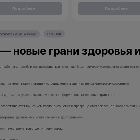
без % доступна для клиентов от 18 лет на
вы получаете пожизненную гарантию на 
4 месяцев. Понадобится только паспорт.
смартфон.
Подробнее
Подробнее
С KINGSTORE вы можете быть уверены, чт
бонусы не суммируются.
iPhone будет защищён на протяжение всей 
кция не является публичной офертой и
ключительно информационный характер.
возврата и обмена товара
Гарантии
тор (продавец) имеет право отказать в
*Акции и бонусы не суммируются.
и договора купли-продажи по причинам
*Данная акция не является публичной офе
ие товара, нарушение правил акции, иные
носит исключительно информационный ха
1 — новые грани здоровья 
ные причины).
•Организатор (продавец) имеет право отка
тор (продавец) на свое усмотрение имеет
заключении договора купли-продажи по 
енить условия акции в одностороннем
(отсутствие товара, нарушение правил ак
обоснованные причины).
ают заботиться о себе и всегда оставаться на связи. Часы получили усовершенствованное 
•Организатор (продавец) на свое усмотре
право изменить условия акции в односто
порядке.
время заметить риск повышенного давления и уделить внимание своему состоянию.
ва сна, помогая улучшать режим отдыха и формировать полезные привычки.
 отслеживаются точнее, чем когда-либо. Series 11 превращаются в персонального помощни
материалы делают часы элегантными и долговечными.
воляя не отвлекаться от дел и тренировок.
ют ваш стиль.