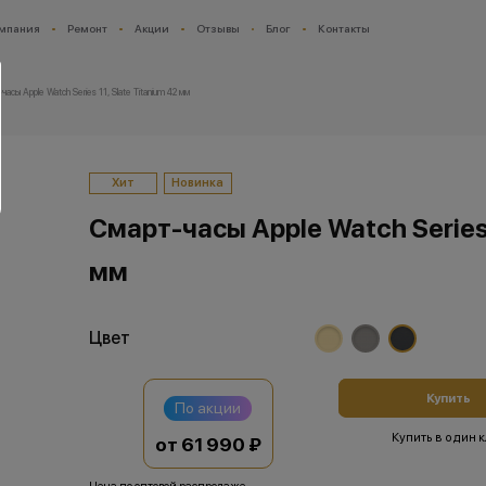
мпания
Ремонт
Акции
Отзывы
Блог
Контакты
асы Apple Watch Series 11, Slate Titanium 42 мм
Хит
Новинка
Смарт-часы Apple Watch Series 
мм
Цвет
Купить
По акции
Купить в один 
от 61 990 ₽