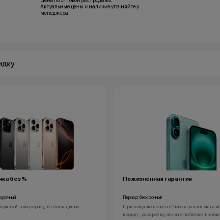
Цена по оптовой распродаже.
Актуальные цены и наличие уточняйте у
менеджера
идку
ка без %
Пожизненная гарантия
ссрочный
Период: бессрочный
нужный товар сразу, не откладывая
При покупке нового iPhone в наших магази
кредит, рассрочку, оплате по безналичном