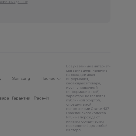
сональных данных
Все указанные в интернет-
магазине цены, наличие
на складе и иная
y
Samsung
Прочее
информация,
касающаяся товара,
носят справочный
(информационный)
характер и не являются
овара
Гарантии
Trade-in
публичной офертой,
определяемой
положениями Статьи 437
Гражданского кодекса
РФ, и не порождают
никаких юридических
последствий для любой
из сторон.