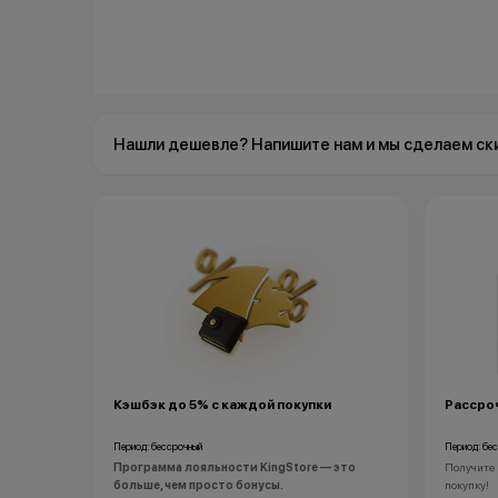
Нашли дешевле? Напишите нам и мы сделаем ск
Кэшбэк до 5% с каждой покупки
Рассроч
Период: бессрочный
Период: бе
Программа лояльности KingStore — это
Получите 
больше, чем просто бонусы.
покупку!