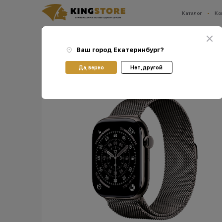
Каталог
Ко
Ваш город:
Екатеринбург
Главная
Каталог
Часы Apple Watch
Часы Apple Apple Watch Series 11
Смарт-ч
Ваш город
Екатеринбург
?
Да, верно
Нет, другой