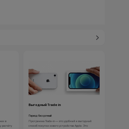
Выгодный Trade in
Период: бессрочный
нах в
Программа Trade-in — это удобный и выгодный
у расчёту
способ покупки нового устройства Apple. Это