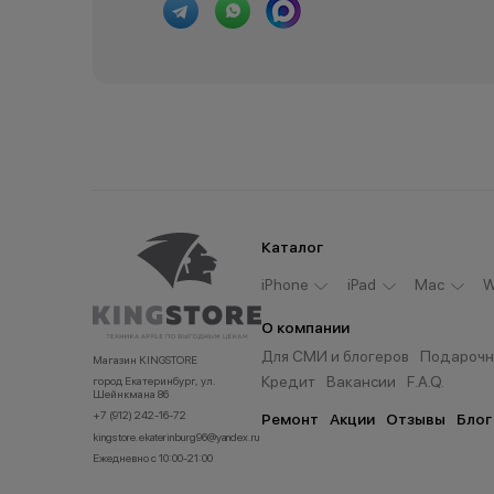
Остались вопросы?
Напишите нам в мессенджерах
Каталог
iPhone
iPad
Мас
W
О компании
Для СМИ и блогеров
Подарочн
Магазин KINGSTORE
Кредит
Вакансии
F.A.Q.
город Екатеринбург, ул.
Шейнкмана 86
+7 (912) 242-16-72
Ремонт
Акции
Отзывы
Блог
kingstore.ekaterinburg96@yandex.ru
Ежедневно с 10:00-21:00