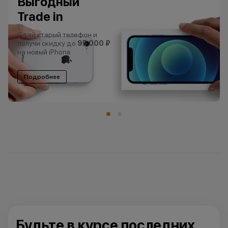
Выгодный
Trade in
Сдай старый телефон и
получи скидку до
95 000 ₽
на новый iPhone
Подробнее
Будьте в курсе последних