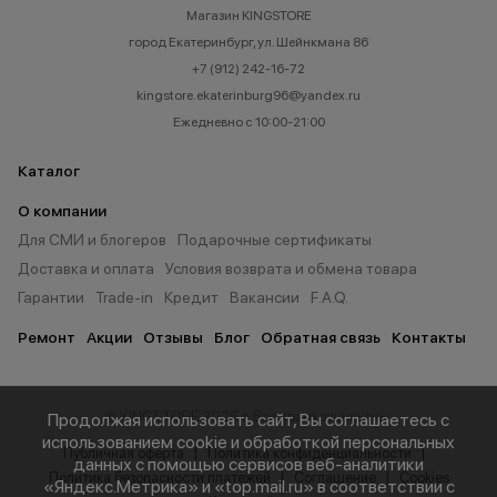
Магазин KINGSTORE
город Екатеринбург, ул. Шейнкмана 86
+7 (912) 242-16-72
kingstore.ekaterinburg96@yandex.ru
Ежедневно с 10:00-21:00
Каталог
О компании
Для СМИ и блогеров
Подарочные сертификаты
Доставка и оплата
Условия возврата и обмена товара
Гарантии
Trade-in
Кредит
Вакансии
F.A.Q.
Ремонт
Акции
Отзывы
Блог
Обратная связь
Контакты
© KINGSTORE 2026 г. Все права защищены.
Продолжая использовать сайт, Вы соглашаетесь с
использованием cookie и обработкой персональных
Публичная оферта
Политика конфиденциальности
данных с помощью сервисов веб-аналитики
Политика безопасности платежей
Соглашение
Cookies
«Яндекс.Метрика» и «top.mail.ru» в соответствии с