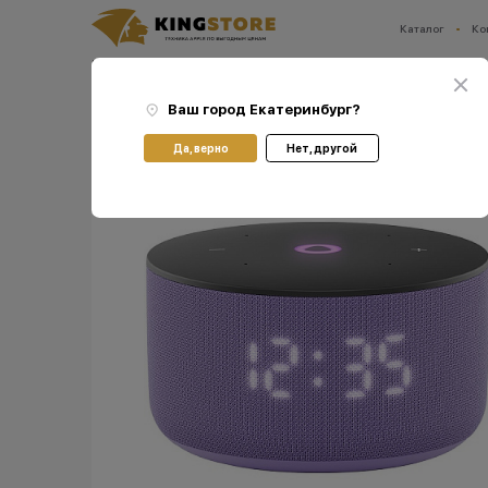
Каталог
Ко
Ваш город:
Екатеринбург
Главная
Каталог
Прочее
Яндекс
Умная колонка Яндекс Станция Мини 3 с 
Ваш город
Екатеринбург
?
Да, верно
Нет, другой