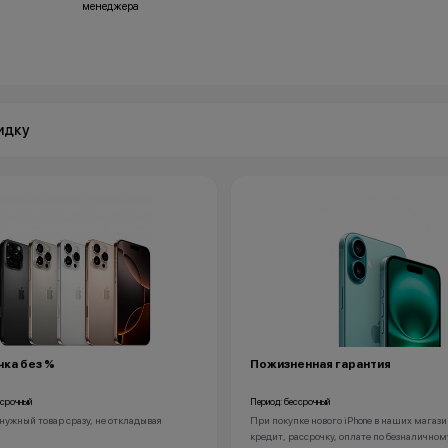
менеджера
идку
ка без %
Пожизненная гарантия
ссрочный
Период: бессрочный
нужный товар сразу, не откладывая
При покупке нового iPhone в наших магази
кредит, рассрочку, оплате по безналичном