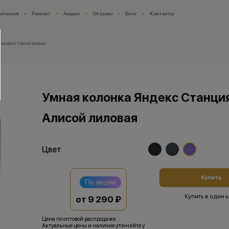
мпания
Ремонт
Акции
Отзывы
Блог
Контакты
часами и Алисой лиловая
Умная колонка Яндекс Станция
Алисой лиловая
Цвет
Купить
По акции
Купить в один 
от 9 290 ₽
Цена по оптовой распродаже.
Актуальные цены и наличие уточняйте у