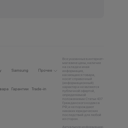
Все указанные в интернет-
магазине цены, наличие
на складе и иная
y
Samsung
Прочее
информация,
касающаяся товара,
носят справочный
(информационный)
характер и не являются
овара
Гарантии
Trade-in
публичной офертой,
определяемой
положениями Статьи 437
Гражданского кодекса
РФ, и не порождают
никаких юридических
последствий для любой
из сторон.
Актуальную информацию