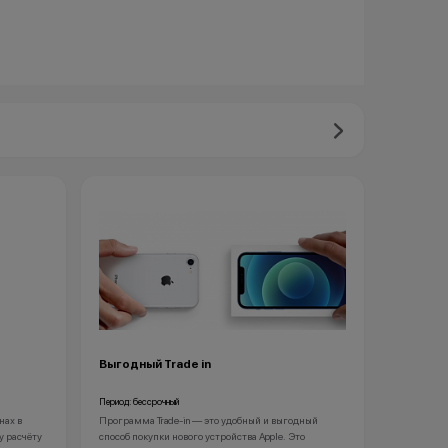
Выгодный Trade in
Период: бессрочный
нах в
Программа Trade-in — это удобный и выгодный
у расчёту
способ покупки нового устройства Apple. Это