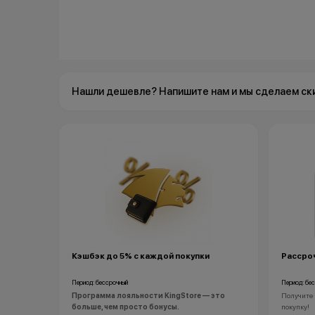
Нашли дешевле? Напишите нам и мы сделаем ск
Кэшбэк до 5% с каждой покупки
Рассроч
Период: бессрочный
Период: бе
Программа лояльности KingStore — это
Получите 
больше, чем просто бонусы.
покупку!