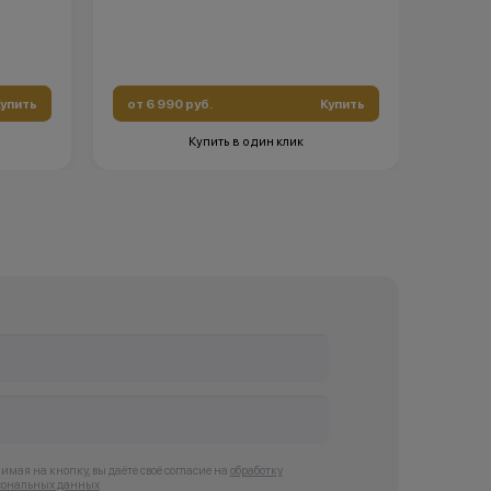
упить
от 6 990 руб.
Купить
от 1 
Купить в один клик
мая на кнопку, вы даёте своё согласие на
обработку
сональных данных