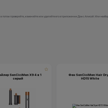
 а потом проверяйте, изменяйте или удаляйте его в приложении Дом с Алисой. Или наобор
йлер SenCiciMen X9 4 в 1
Фен SenCiciMen Hair Dr
серый
HD15 White