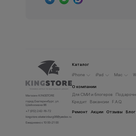
Каталог
iPhone
iPad
Мас
W
О компании
Для СМИ и блогеров
Подарочн
Магазин KINGSTORE
Кредит
Вакансии
F.A.Q.
город Екатеринбург, ул.
Шейнкмана 86
+7 (912) 242-16-72
Ремонт
Акции
Отзывы
Блог
kingstore.ekaterinburg96@yandex.ru
Ежедневно с 10:00-21:00